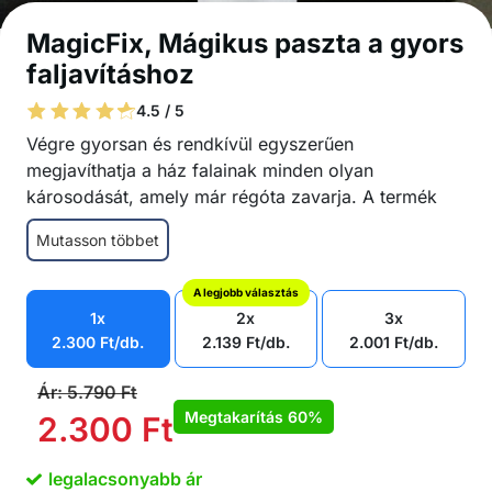
MagicFix, Mágikus paszta a gyors
faljavításhoz
4.5 / 5
Végre gyorsan és rendkívül egyszerűen
megjavíthatja a ház falainak minden olyan
károsodását, amely már régóta zavarja. A termék
megbízhatóan és láthatatlanul javítja a
Mutasson többet
bemélyedéseket, karcolásokat, szög miatti lyukakat,
a lehámló falakat, a lehullott vakolatot és mindazt,
A legjobb választás
ami tönkreteheti gyönyörű fehér falait. Gyorsan
1x
2x
3x
javítsa ki ezeket a szabálytalanságokat, és újra
2.300
Ft
/db.
2.139
Ft
/db.
2.001
Ft
/db.
békésen aludhat.
Kiváló fedés
Ár:
5.790
Ft
Könnyű és gyors
Megtakarítás
60%
2.300
Ft
Vízálló és penészálló
Rendkívüli erő
legalacsonyabb ár
Súly: 100 g