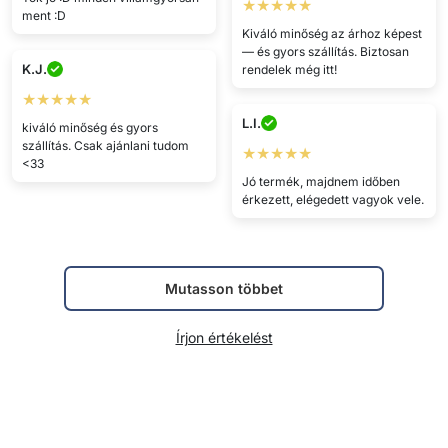
★★★★★
ment :D
Kiváló minőség az árhoz képest
— és gyors szállítás. Biztosan
K.J.
rendelek még itt!
★★★★★
L.I.
kiváló minőség és gyors
szállítás. Csak ajánlani tudom
★★★★★
<33
Jó termék, majdnem időben
érkezett, elégedett vagyok vele.
Mutasson többet
Írjon értékelést