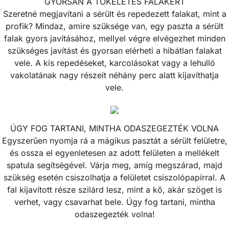
GYORSAN A TÖKÉLETES FALAKÉRT
Szeretné megjavítani a sérült és repedezett falakat, mint a
profik? Mindaz, amire szüksége van, egy paszta a sérült
falak gyors javításához, mellyel végre elvégezhet minden
szükséges javítást és gyorsan elérheti a hibátlan falakat
vele. A kis repedéseket, karcolásokat vagy a lehulló
vakolatának nagy részeit néhány perc alatt kijavíthatja
vele.
ÚGY FOG TARTANI, MINTHA ODASZEGEZTÉK VOLNA
Egyszerűen nyomja rá a mágikus pasztát a sérült felületre,
és ossza el egyenletesen az adott felületen a mellékelt
spatula segítségével. Várja meg, amíg megszárad, majd
szükség esetén csiszolhatja a felületet csiszolópapírral. A
fal kijavított része szilárd lesz, mint a kő, akár szöget is
verhet, vagy csavarhat bele. Úgy fog tartani, mintha
odaszegezték volna!