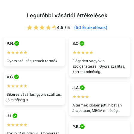
Legutóbbi vásárlói értékelések
4.5 / 5
(50 Értékelések)
P.N.
S.O.
★★★★★
★★★★★
Gyors szállítás, remek termék
Elégedett vagyok a
szolgáltatással. Gyors szállítás,
korrekt minőség.
V.G.
★★★★★
J.A.
Sikeres vásárlás, gyors szállítás,
★★★★
jó minőség :)
A termék időben jött, hibátlan
állapotban, MEGA minőség.
J.I.
★★★★★
P.B.
Tök jó :D minden villámgyorsan