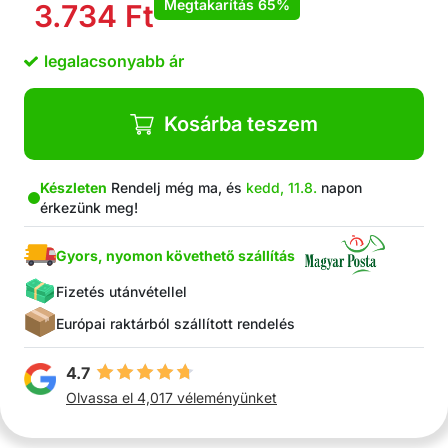
Megtakarítás
65%
3.734
Ft
elleni küzdelemben
Rozsdamentes fém pengék
legalacsonyabb ár
Ergonomikus fogantyú a kényelmes fogásért
A henger eltávolítja a szőrt a kanapéról, autóból,
ruhákról stb.
Kosárba teszem
Újrafelhasználható
Nincs szükség elemre vagy áramforrásra
Tartós eszköz
Készleten
Rendelj még ma, és
kedd, 11.8.
napon
érkezünk meg!
Könnyen tisztítható henger használat után
A Csomag Tartalma: 1x kétoldalas kefe az
Gyors, nyomon követhető szállítás
aljszőrzet és a szőrtörmelék eltávolítására, 1x
szőreltávolító henger
Fizetés utánvétellel
Európai raktárból szállított rendelés
4.7
Olvassa el 4,017 véleményünket