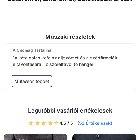
Műszaki részletek
A Csomag Tartalma:
1x kétoldalas kefe az aljszőrzet és a szőrtörmelék
eltávolítására, 1x szőreltávolító henger
Mutasson többet
Legutóbbi vásárlói értékelések
4.5 / 5
(52 Értékelések)