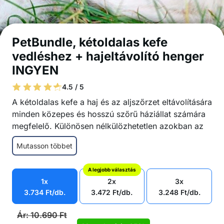
PetBundle, kétoldalas kefe
vedléshez + hajeltávolító henger
INGYEN
4.5 / 5
A kétoldalas kefe a haj és az aljszőrzet eltávolítására
minden közepes és hosszú szőrű háziállat számára
megfelelő. Különösen nélkülözhetetlen azokban az
időszakokban, amikor az állatok váltják a
Mutasson többet
szőrzetüket! A szettben kap egy hengert is, amely
eltávolítja a szőrt a bútorokról, ruhákról és egyéb
A legjobb választás
felületekről!
1x
2x
3x
A nélkülözhetetlen kefe a szőrváltási időszakra
3.734
Ft
/db.
3.472
Ft
/db.
3.248
Ft
/db.
Közepes és hosszú szőrű kutyák és macskák
számára
Ár:
10.690
Ft
Kíméletes a bőrhöz, ellenállhatatlan a szőrhullás